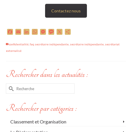
Contactez nous
Facebook
Email
LinkedIn
WhatsApp
Messenger
Message
X
Partager
confidentialité
,
faq secrétaire indépendante
,
secrétaire indépendante
,
secrétariat
externalisé
Rechercher dans les actualités :
Rechercher :
Rechercher par catégories :
Classement et Organisation