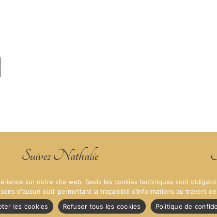
Suivez Nathalie
M
Facebook
Instagram
LinkedIn
xpérience sur notre site web. Seuls les cookies techniques sont obligat
ns d'aucun outil permettant la traçabilité d’informations au travers de c
Mentions Légales de MNB Secrétariat
Politique de Co
ter les cookies
Refuser tous les cookies
Politique de confide