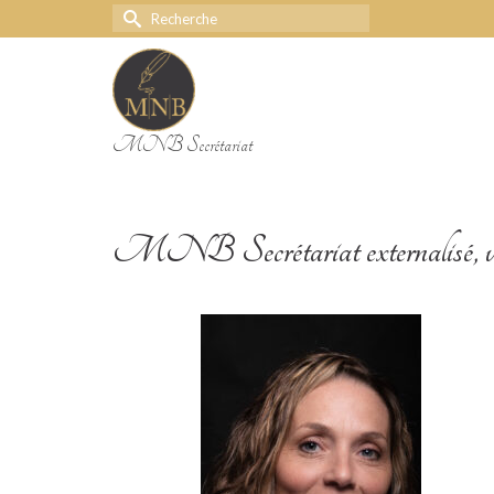
Rechercher :
MNB Secrétariat
Chefs d’entreprise débordés, trouvez la solution ave
MNB Secrétariat externalisé, une ge