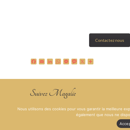
Contactez nous
Facebook
Email
LinkedIn
WhatsApp
Messenger
Message
X
Partager
Suivez Magalie
Facebook
Instagram
LinkedIn
Nous utilisons des cookies pour vous garantir la meilleure e
également que nous ne disposo
© 2026 MNB SECRETARIAT
Accep