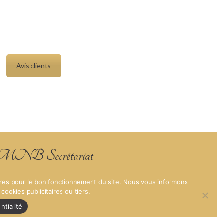
Avis clients
NB Secrétariat
oires pour le bon fonctionnement du site. Nous vous informons
ookies publicitaires ou tiers.
nfidentialité de MNB Secrétariat
CGV de MNB secrétariat
Plan du site
ntialité