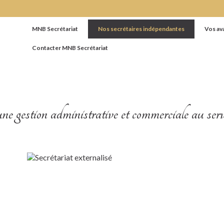
MNB Secrétariat
Nos secrétaires indépendantes
Vos av
Contacter MNB Secrétariat
c le secrétariat externalisé
stion administrative et commerciale au service