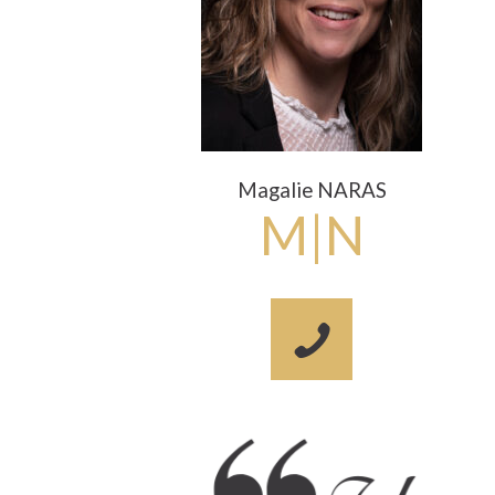
Magalie NARAS
M|N