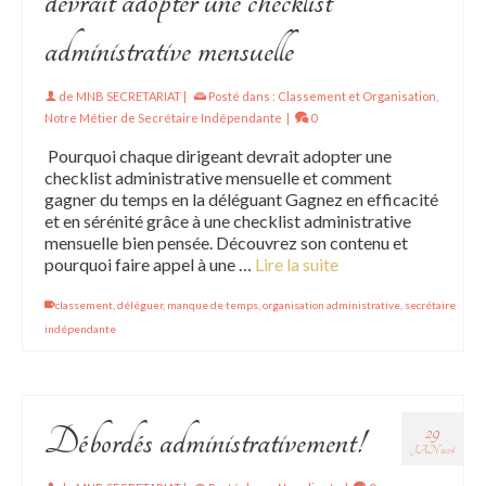
devrait adopter une checklist
administrative mensuelle
de
MNB SECRETARIAT
|
Posté dans :
Classement et Organisation
,
Notre Métier de Secrétaire Indépendante
|
0
Pourquoi chaque dirigeant devrait adopter une
checklist administrative mensuelle et comment
gagner du temps en la déléguant Gagnez en efficacité
et en sérénité grâce à une checklist administrative
mensuelle bien pensée. Découvrez son contenu et
pourquoi faire appel à une …
Lire la suite
classement
,
déléguer
,
manque de temps
,
organisation administrative
,
secrétaire
indépendante
29
Débordés administrativement!
JAN 2024