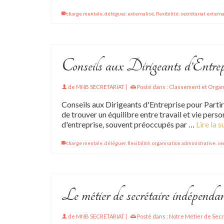
charge mentale
,
déléguer
,
externalisé
,
flexibilité
,
secrétariat externa
Conseils aux Dirigeants d’Entre
de
MNB SECRETARIAT
|
Posté dans :
Classement et Organ
Conseils aux Dirigeants d'Entreprise pour Partir
de trouver un équilibre entre travail et vie pers
d'entreprise, souvent préoccupés par …
Lire la s
charge mentale
,
déléguer
,
flexibilité
,
organisation administrative
,
se
Le métier de secrétaire indépenda
de
MNB SECRETARIAT
|
Posté dans :
Notre Métier de Sec